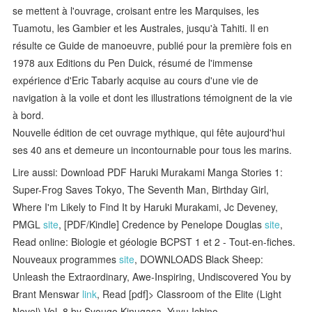
se mettent à l'ouvrage, croisant entre les Marquises, les
Tuamotu, les Gambier et les Australes, jusqu'à Tahiti. Il en
résulte ce Guide de manoeuvre, publié pour la première fois en
1978 aux Editions du Pen Duick, résumé de l'immense
expérience d'Eric Tabarly acquise au cours d'une vie de
navigation à la voile et dont les illustrations témoignent de la vie
à bord.
Nouvelle édition de cet ouvrage mythique, qui fête aujourd'hui
ses 40 ans et demeure un incontournable pour tous les marins.
Lire aussi: Download PDF Haruki Murakami Manga Stories 1:
Super-Frog Saves Tokyo, The Seventh Man, Birthday Girl,
Where I'm Likely to Find It by Haruki Murakami, Jc Deveney,
PMGL
site
, [PDF/Kindle] Credence by Penelope Douglas
site
,
Read online: Biologie et géologie BCPST 1 et 2 - Tout-en-fiches.
Nouveaux programmes
site
, DOWNLOADS Black Sheep:
Unleash the Extraordinary, Awe-Inspiring, Undiscovered You by
Brant Menswar
link
, Read [pdf]> Classroom of the Elite (Light
Novel) Vol. 8 by Syougo Kinugasa, Yuyu Ichino,